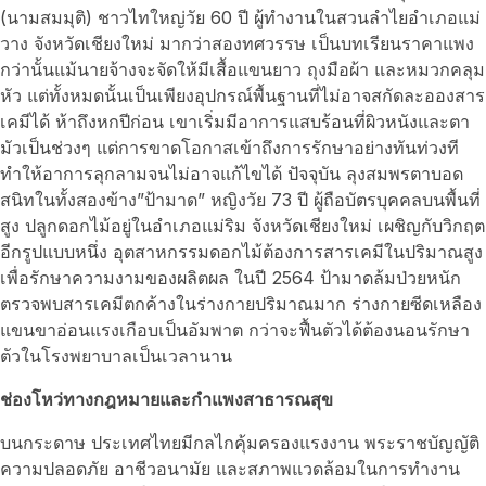
(นามสมมุติ) ชาวไทใหญ่วัย 60 ปี ผู้ทำงานในสวนลำไยอำเภอแม่
วาง จังหวัดเชียงใหม่ มากว่าสองทศวรรษ เป็นบทเรียนราคาแพง
กว่านั้นแม้นายจ้างจะจัดให้มีเสื้อแขนยาว ถุงมือผ้า และหมวกคลุม
หัว แต่ทั้งหมดนั้นเป็นเพียงอุปกรณ์พื้นฐานที่ไม่อาจสกัดละอองสาร
เคมีได้ ห้าถึงหกปีก่อน เขาเริ่มมีอาการแสบร้อนที่ผิวหนังและตา
มัวเป็นช่วงๆ แต่การขาดโอกาสเข้าถึงการรักษาอย่างทันท่วงที
ทำให้อาการลุกลามจนไม่อาจแก้ไขได้ ปัจจุบัน ลุงสมพรตาบอด
สนิทในทั้งสองข้าง”ป้ามาด” หญิงวัย 73 ปี ผู้ถือบัตรบุคคลบนพื้นที่
สูง ปลูกดอกไม้อยู่ในอำเภอแม่ริม จังหวัดเชียงใหม่ เผชิญกับวิกฤต
อีกรูปแบบหนึ่ง อุตสาหกรรมดอกไม้ต้องการสารเคมีในปริมาณสูง
เพื่อรักษาความงามของผลิตผล ในปี 2564 ป้ามาดล้มป่วยหนัก
ตรวจพบสารเคมีตกค้างในร่างกายปริมาณมาก ร่างกายซีดเหลือง
แขนขาอ่อนแรงเกือบเป็นอัมพาต กว่าจะฟื้นตัวได้ต้องนอนรักษา
ตัวในโรงพยาบาลเป็นเวลานาน
ช่องโหว่ทางกฎหมายและกำแพงสาธารณสุข
บนกระดาษ ประเทศไทยมีกลไกคุ้มครองแรงงาน พระราชบัญญัติ
ความปลอดภัย อาชีวอนามัย และสภาพแวดล้อมในการทำงาน