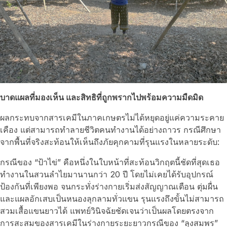
บาดแผลที่มองเห็น และสิทธิที่ถูกพรากไปพร้อมความมืดมิด
ผลกระทบจากสารเคมีในภาคเกษตรไม่ได้หยุดอยู่แค่ความระคาย
เคือง แต่สามารถทำลายชีวิตคนทำงานได้อย่างถาวร กรณีศึกษา
จากพื้นที่จริงสะท้อนให้เห็นถึงภัยคุกคามที่รุนแรงในหลายระดับ:
กรณีของ “ป้าไข่” คือหนึ่งในใบหน้าที่สะท้อนวิกฤตนี้ชัดที่สุดเธอ
ทำงานในสวนลำไยมานานกว่า 20 ปี โดยไม่เคยได้รับอุปกรณ์
ป้องกันที่เพียงพอ จนกระทั่งร่างกายเริ่มส่งสัญญาณเตือน ตุ่มผื่น
และแผลอักเสบเป็นหนองลุกลามทั่วแขน รุนแรงถึงขั้นไม่สามารถ
สวมเสื้อแขนยาวได้ แพทย์วินิจฉัยชัดเจนว่าเป็นผลโดยตรงจาก
การสะสมของสารเคมีในร่างกายระยะยาวกรณีของ “ลุงสมพร”