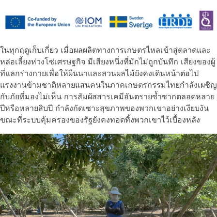
ในทุกฤดูเก็บเกี่ยว เมื่อผลผลิตทางการเกษตรไหลเข้าสู่ตลาดและ
หล่อเลี้ยงห่วงโซ่เศรษฐกิจ มีเสียงหนึ่งที่มักไม่ถูกบันทึก เสียงของผู้
ที่แลกร่างกายเพื่อให้ผืนนาและสวนผลไม้ยังคงเดินหน้าต่อไป
แรงงานข้ามชาติหลายแสนคนในภาคเกษตรกรรมไทยกำลังเผชิญ
กับภัยที่มองไม่เห็น การสัมผัสสารเคมีอันตรายซ้ำซากตลอดหลาย
ปีหรือหลายสิบปี กำลังกัดเซาะสุขภาพของพวกเขาอย่างเงียบงัน
ขณะที่ระบบคุ้มครองของรัฐยังคงทอดทิ้งพวกเขาไว้เบื้องหลัง